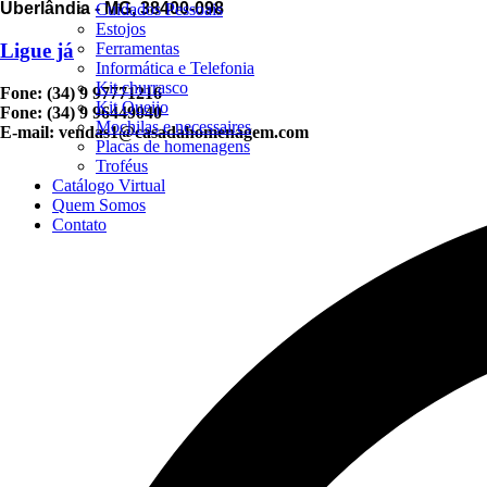
Uberlândia - MG, 38400-098
Cuidados Pessoais
Estojos
Ferramentas
Ligue já
Informática e Telefonia
Kit churrasco
Fone: (34) 9 97771216
Kit Queijo
Fone: (34) 9 96449040
Mochilas e necessaires
E-mail: vendas1@casadahomenagem.com
Placas de homenagens
Troféus
Catálogo Virtual
Quem Somos
Contato