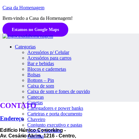
Casa da Homenagem
Bem-vindo a Casa da Homenagem!
Estamos no Google Maps
Categorias
Acessórios p/ Celular
Acessórios para carros
Bar e bebidas
Blocos e cadernetas
Bolsas
Bottons – Pin
Caixa de som
Caixa de som e fones de ouvido
Canecas
Canetas
CONTATO
Carregadores e power banks
Carteiras e porta documento
Endereço
Chaveiro
Conjunto executivo e pastas
Edifício Húnico Coworking -
Copos e Garrafas
Av. Cesário Alvim, 1216 - Centro,
Cozinha