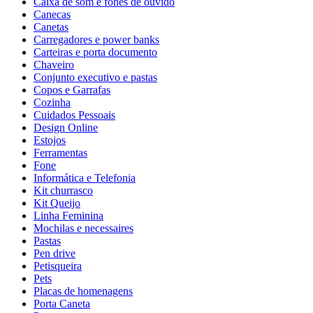
Caixa de som e fones de ouvido
Canecas
Canetas
Carregadores e power banks
Carteiras e porta documento
Chaveiro
Conjunto executivo e pastas
Copos e Garrafas
Cozinha
Cuidados Pessoais
Design Online
Estojos
Ferramentas
Fone
Informática e Telefonia
Kit churrasco
Kit Queijo
Linha Feminina
Mochilas e necessaires
Pastas
Pen drive
Petisqueira
Pets
Placas de homenagens
Porta Caneta