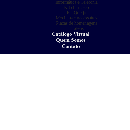
Informática e Telefonia
Kit churrasco
Kit Queijo
Mochilas e necessaires
Placas de homenagens
Troféus
Catálogo Virtual
Quem Somos
Contato