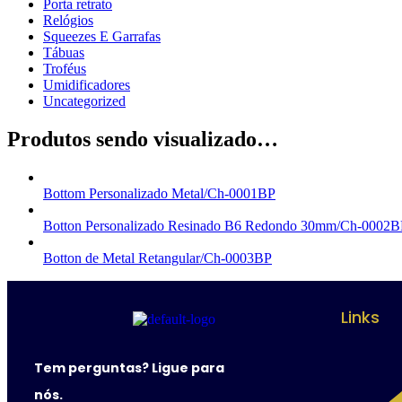
Porta retrato
Relógios
Squeezes E Garrafas
Tábuas
Troféus
Umidificadores
Uncategorized
Produtos sendo visualizado…
Bottom Personalizado Metal/Ch-0001BP
Botton Personalizado Resinado B6 Redondo 30mm/Ch-0002B
Botton de Metal Retangular/Ch-0003BP
Links
Tem perguntas? Ligue para
nós.