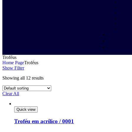
Troféus
Home Page
Troféus
Show Filter
Showing all 12 results
Clear All
Quick view
Troféu em acrílico / 0001