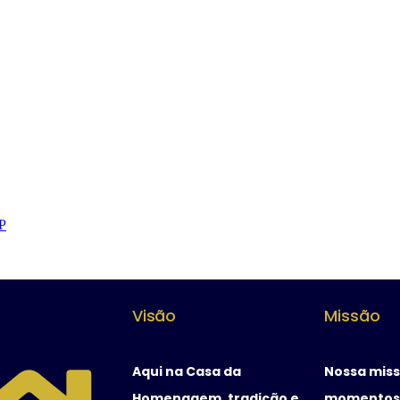
P
Visão
Missão
Aqui na Casa da
Nossa miss
Homenagem, tradição e
momentos 