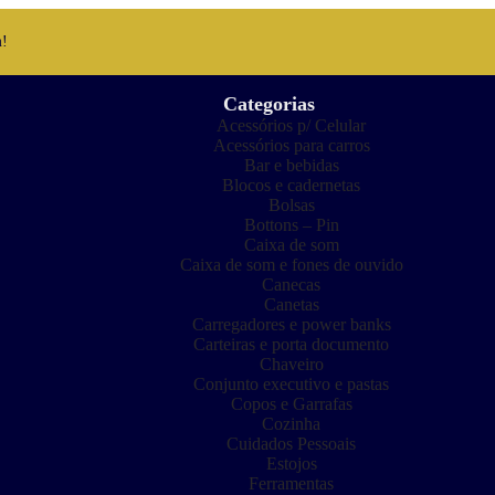
m!
Categorias
Acessórios p/ Celular
Acessórios para carros
Bar e bebidas
Blocos e cadernetas
Bolsas
Bottons – Pin
Caixa de som
Caixa de som e fones de ouvido
Canecas
Canetas
Carregadores e power banks
Carteiras e porta documento
Chaveiro
Conjunto executivo e pastas
Copos e Garrafas
Cozinha
Cuidados Pessoais
Estojos
Ferramentas