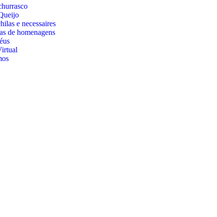
churrasco
Queijo
ilas e necessaires
cas de homenagens
éus
irtual
mos