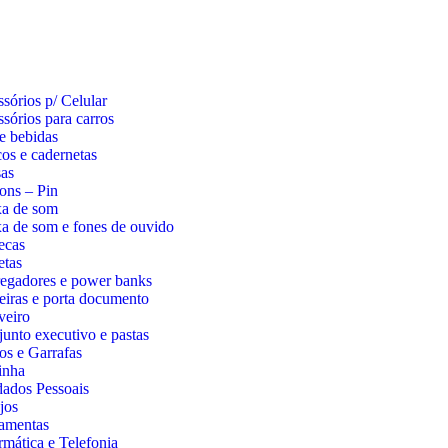
sórios p/ Celular
sórios para carros
e bebidas
os e cadernetas
as
ons – Pin
xa de som
a de som e fones de ouvido
ecas
etas
egadores e power banks
eiras e porta documento
veiro
unto executivo e pastas
s e Garrafas
inha
ados Pessoais
jos
amentas
rmática e Telefonia