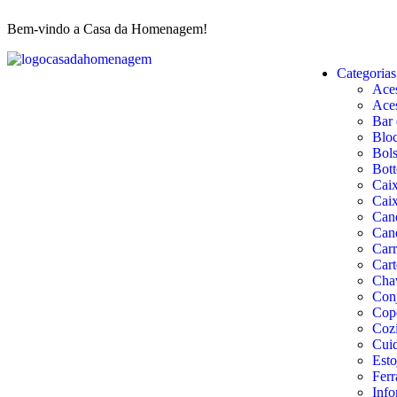
Bem-vindo a Casa da Homenagem!
Categorias
Aces
Aces
Bar 
Bloc
Bols
Bott
Cai
Caix
Can
Can
Carr
Cart
Cha
Conj
Copo
Coz
Cuid
Esto
Ferr
Info