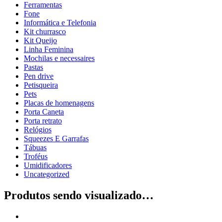
Ferramentas
Fone
Informática e Telefonia
Kit churrasco
Kit Queijo
Linha Feminina
Mochilas e necessaires
Pastas
Pen drive
Petisqueira
Pets
Placas de homenagens
Porta Caneta
Porta retrato
Relógios
Squeezes E Garrafas
Tábuas
Troféus
Umidificadores
Uncategorized
Produtos sendo visualizado…