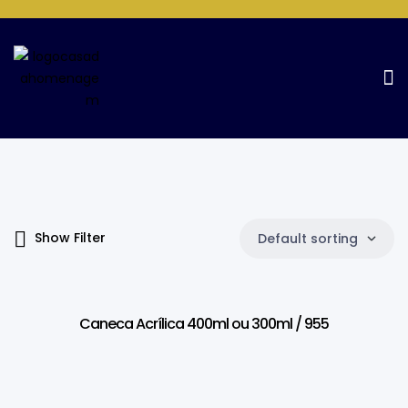
Products Tagged “400/300ml”
Home Page
Products tagged “400/300ml”
Show Filter
Default sorting
Caneca Acrílica 400ml ou 300ml / 955