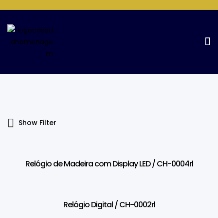
Products Tagged “alarme”
Home Page
Products tagged “alarme”
Show Filter
Relógio de Madeira com Display LED / CH-0004rl
Relógio Digital / CH-0002rl