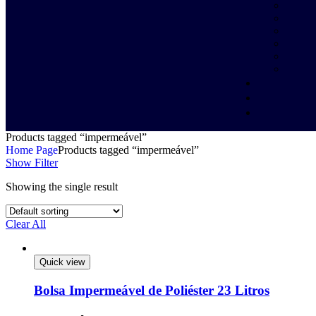
Products tagged “impermeável”
Home Page
Products tagged “impermeável”
Show Filter
Showing the single result
Clear All
Quick view
Bolsa Impermeável de Poliéster 23 Litros