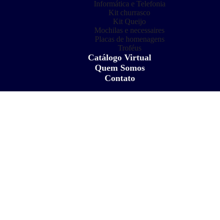
Informática e Telefonia
Kit churrasco
Kit Queijo
Mochilas e necessaires
Placas de homenagens
Troféus
Catálogo Virtual
Quem Somos
Contato