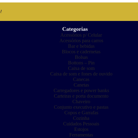
m!
Categorias
Acessórios p/ Celular
Acessórios para carros
Bar e bebidas
Blocos e cadernetas
Bolsas
Bottons – Pin
Caixa de som
Caixa de som e fones de ouvido
Canecas
Canetas
Carregadores e power banks
Carteiras e porta documento
Chaveiro
Conjunto executivo e pastas
Copos e Garrafas
Cozinha
Cuidados Pessoais
Estojos
Ferramentas