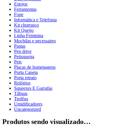
Estojos
Ferramentas
Fone
Informática e Telefonia
Kit churrasco
Kit Queijo
Linha Feminina
Mochilas e necessaires
Pastas
Pen drive
Petisqueira
Pets
Placas de homenagens
Porta Caneta
Porta retrato
Relógios
Squeezes E Garrafas
Tábuas
Troféus
Umidificadores
Uncategorized
Produtos sendo visualizado…