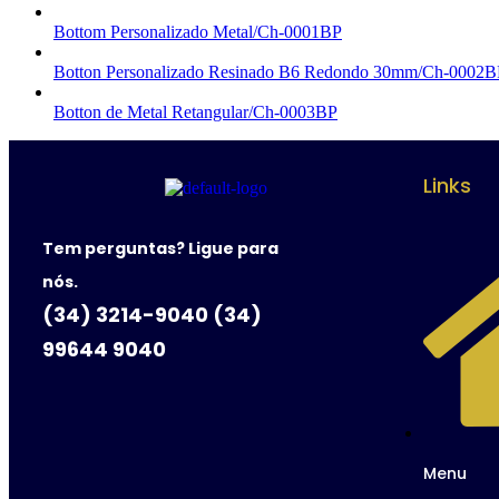
Bottom Personalizado Metal/Ch-0001BP
Botton Personalizado Resinado B6 Redondo 30mm/Ch-0002B
Botton de Metal Retangular/Ch-0003BP
Links
Tem perguntas? Ligue para
nós.
(34) 3214-9040 (34)
99644 9040
Menu