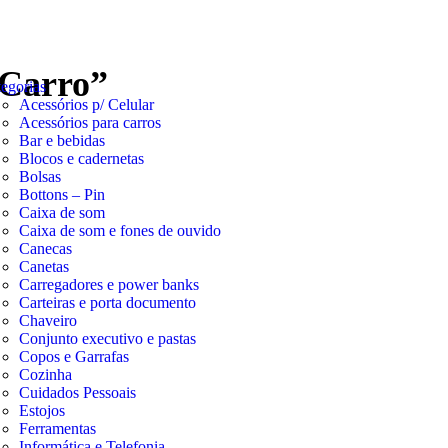
 Carro”
egorias
Acessórios p/ Celular
Acessórios para carros
Bar e bebidas
Blocos e cadernetas
Bolsas
Bottons – Pin
Caixa de som
Caixa de som e fones de ouvido
Canecas
Canetas
Carregadores e power banks
Carteiras e porta documento
Chaveiro
Conjunto executivo e pastas
Copos e Garrafas
Cozinha
Cuidados Pessoais
Estojos
Ferramentas
Informática e Telefonia