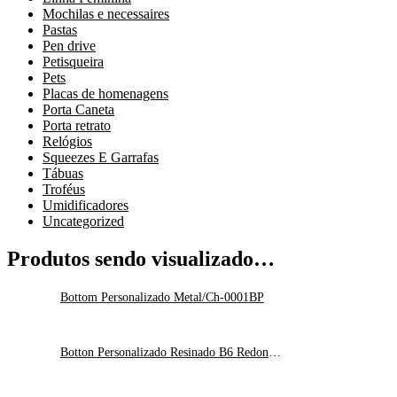
Mochilas e necessaires
Pastas
Pen drive
Petisqueira
Pets
Placas de homenagens
Porta Caneta
Porta retrato
Relógios
Squeezes E Garrafas
Tábuas
Troféus
Umidificadores
Uncategorized
Produtos sendo visualizado…
Bottom Personalizado Metal/Ch-0001BP
Botton Personalizado Resinado B6 Redondo
30mm/Ch-0002BP