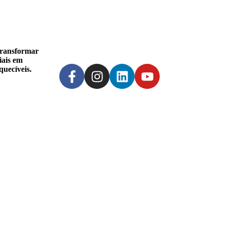
transformar
iais em
quecíveis.