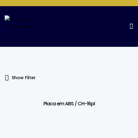
Products Tagged “placa De
ABS”
Home Page
Products tagged “placa de ABS”
Show Filter
Placa em ABS / CH-16pl