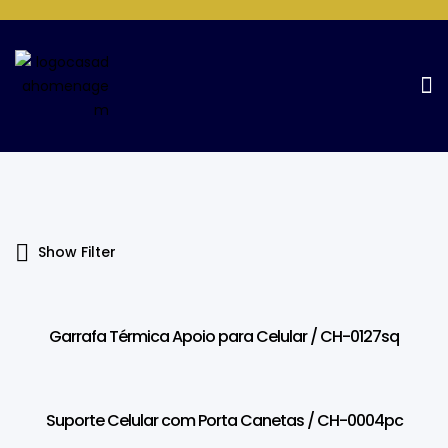
Products Tagged “suporte Para
Celular”
Home Page
Products tagged “suporte para celular”
Show Filter
Garrafa Térmica Apoio para Celular / CH-0127sq
Suporte Celular com Porta Canetas / CH-0004pc