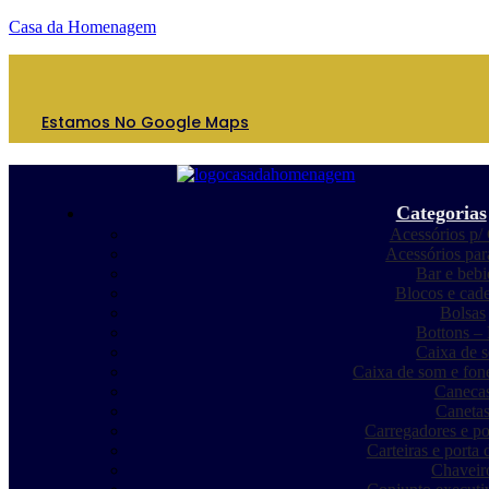
Casa da Homenagem
Estamos No Google Maps
Categorias
Acessórios p/ 
Acessórios par
Bar e bebi
Blocos e cade
Bolsas
Bottons – 
Caixa de 
Caixa de som e fon
Caneca
Caneta
Carregadores e p
Carteiras e porta
Chaveir