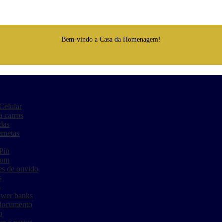
Bem-vindo a Casa da Homenagem!
Celular
a carros
das
rnetas
Pin
som
es de ouvido
s
s
ower banks
 documento
o