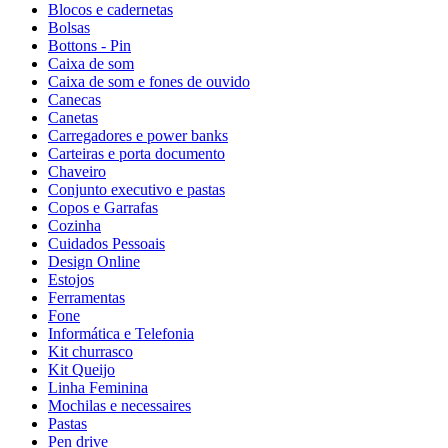
Blocos e cadernetas
Bolsas
Bottons - Pin
Caixa de som
Caixa de som e fones de ouvido
Canecas
Canetas
Carregadores e power banks
Carteiras e porta documento
Chaveiro
Conjunto executivo e pastas
Copos e Garrafas
Cozinha
Cuidados Pessoais
Design Online
Estojos
Ferramentas
Fone
Informática e Telefonia
Kit churrasco
Kit Queijo
Linha Feminina
Mochilas e necessaires
Pastas
Pen drive