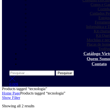
Conjunto executiv
Copos e Gar
Cozinh
Cuidados Pe
Estojos
Ferramen
Informática e T
Kit churra
Kit Quei
Mochilas e nec
Placas de hom
Troféu
Catálogo Virt
Quem Somo
Contato
Pesquisar
por:
0,00
$
Products tagged “tecnologia”
Home Page
Products tagged “tecnologia”
Show Filter
Showing all 2 results