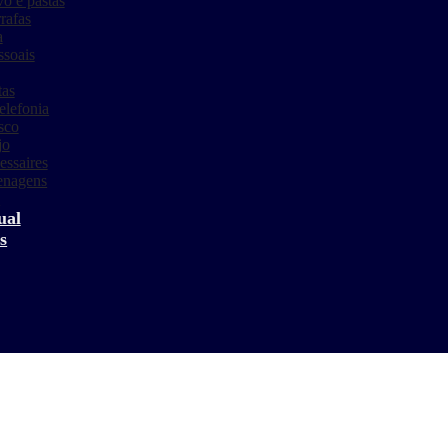
o e pastas
rafas
a
ssoais
tas
elefonia
sco
jo
essaires
enagens
s
ual
s