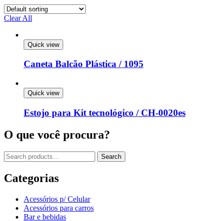
Clear All
Quick view
Caneta Balcão Plástica / 1095
Quick view
Estojo para Kit tecnológico / CH-0020es
O que você procura?
Search
Search
for:
Categorias
Acessórios p/ Celular
Acessórios para carros
Bar e bebidas