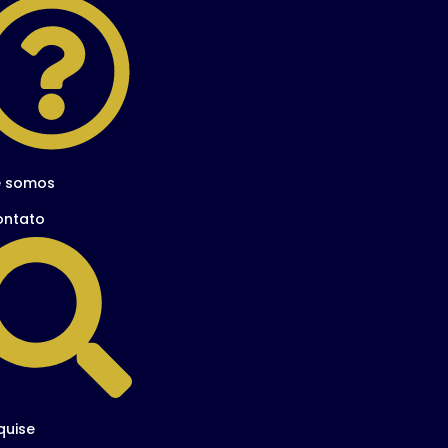
 somos
ontato
quise