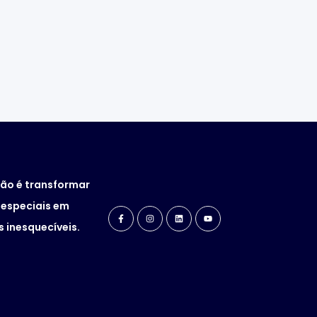
ão é transformar
especiais em
 inesquecíveis.