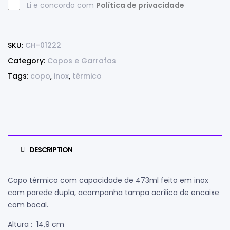
Li e concordo com
Política de privacidade
SKU:
CH-01222
Category:
Copos e Garrafas
Tags:
copo
,
inox
,
térmico
DESCRIPTION
Copo térmico com capacidade de 473ml feito em inox
com parede dupla, acompanha tampa acrílica de encaixe
com bocal.
Altura
: 14,9 cm