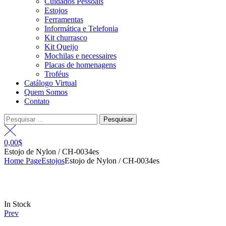
Cuidados Pessoais
Estojos
Ferramentas
Informática e Telefonia
Kit churrasco
Kit Queijo
Mochilas e necessaires
Placas de homenagens
Troféus
Catálogo Virtual
Quem Somos
Contato
Pesquisar
por:
0,00
$
Estojo de Nylon / CH-0034es
Home Page
Estojos
Estojo de Nylon / CH-0034es
Availability:
In Stock
Prev