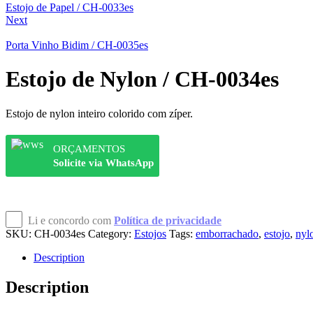
Estojo de Papel / CH-0033es
Next
Porta Vinho Bidim / CH-0035es
Estojo de Nylon / CH-0034es
Estojo de nylon inteiro colorido com zíper.
ORÇAMENTOS
Solicite via WhatsApp
Li e concordo com
Política de privacidade
SKU:
CH-0034es
Category:
Estojos
Tags:
emborrachado
,
estojo
,
nyl
Description
Description