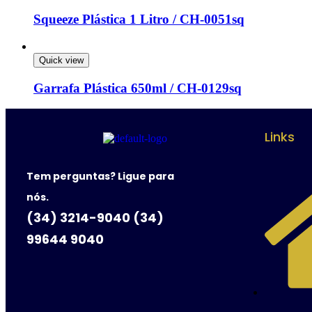
Squeeze Plástica 1 Litro / CH-0051sq
Quick view
Garrafa Plástica 650ml / CH-0129sq
Links
Tem perguntas? Ligue para
nós.
(34) 3214-9040 (34)
99644 9040