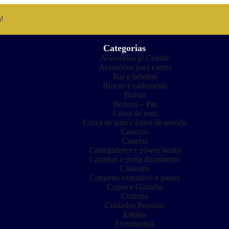
m!
Categorias
Acessórios p/ Celular
Acessórios para carros
Bar e bebidas
Blocos e cadernetas
Bolsas
Bottons – Pin
Caixa de som
Caixa de som e fones de ouvido
Canecas
Canetas
Carregadores e power banks
Carteiras e porta documento
Chaveiro
Conjunto executivo e pastas
Copos e Garrafas
Cozinha
Cuidados Pessoais
Estojos
Ferramentas