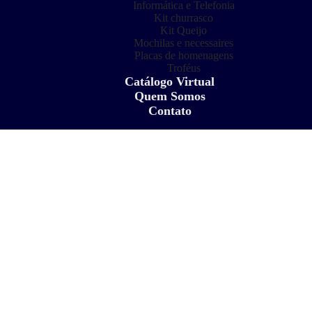
Informática e Telefonia
Kit churrasco
Kit Queijo
Mochilas e necessaires
Placas de homenagens
Troféus
Catálogo Virtual
Quem Somos
Contato