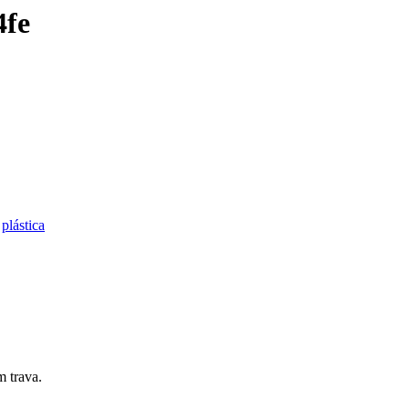
4fe
,
plástica
m trava.