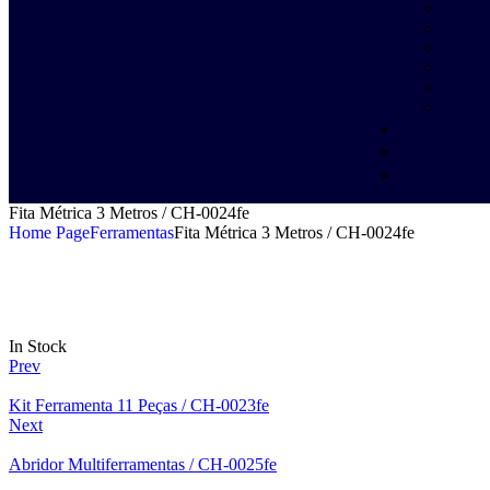
Fita Métrica 3 Metros / CH-0024fe
Home Page
Ferramentas
Fita Métrica 3 Metros / CH-0024fe
In Stock
Prev
Kit Ferramenta 11 Peças / CH-0023fe
Next
Abridor Multiferramentas / CH-0025fe