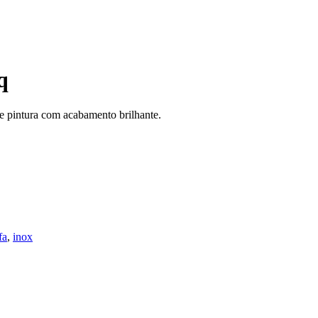
q
e pintura com acabamento brilhante.
fa
,
inox