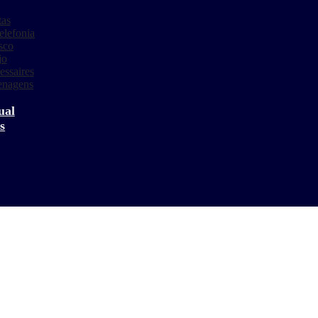
tas
elefonia
sco
jo
essaires
enagens
s
ual
s