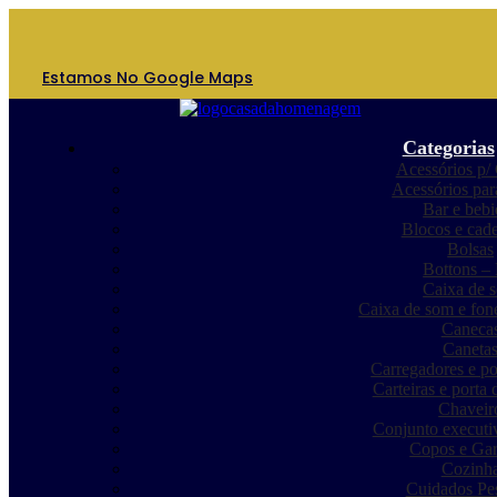
Estamos No Google Maps
Categorias
Acessórios p/ 
Acessórios par
Bar e bebi
Blocos e cade
Bolsas
Bottons – 
Caixa de 
Caixa de som e fon
Caneca
Caneta
Carregadores e p
Carteiras e porta
Chaveir
Conjunto executiv
Copos e Gar
Cozinh
Cuidados Pe