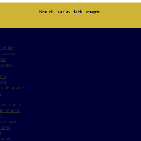
Bem-vindo a Casa da Homenagem!
Celular
a carros
das
rnetas
Pin
som
es de ouvido
s
s
ower banks
 documento
o
o e pastas
rafas
a
ssoais