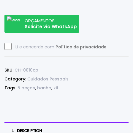
ORÇAMENTOS
Solicite via WhatsApp
Li e concordo com
Política de privacidade
SKU:
CH-0010cp
Category:
Cuidados Pessoais
Tags:
5 peças
,
banho
,
kit
DESCRIPTION