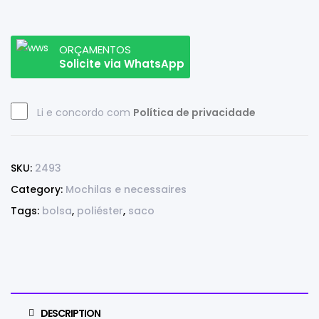
ORÇAMENTOS
Solicite via WhatsApp
Li e concordo com
Política de privacidade
SKU:
2493
Category:
Mochilas e necessaires
Tags:
bolsa
,
poliéster
,
saco
DESCRIPTION