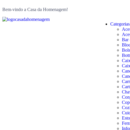
Bem-vindo a Casa da Homenagem!
Categorias
Aces
Aces
Bar 
Bloc
Bols
Bott
Cai
Caix
Can
Can
Carr
Cart
Cha
Conj
Copo
Coz
Cuid
Esto
Ferr
Info