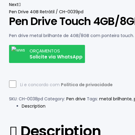
Next
Pen Drive 4GB Retrátil / CH-0039pd
Pen Drive Touch 4GB/8
Pen drive metal brilhante de 4GB/8GB com ponteira touch.
ORÇAMENTOS
Solicite via WhatsApp
Li e concordo com
Política de privacidade
SKU:
CH-0038pd
Category:
Pen drive
Tags:
metal brilhante
,
Description
Description