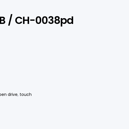
GB / CH-0038pd
pen drive
,
touch