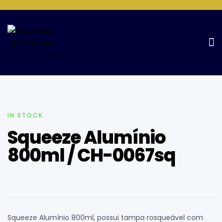
Home Page
Squeezes E Garrafas
Squeeze Alumínio 800ml
/ CH-0067sq
IN STOCK
Squeeze Alumínio
800ml / CH-0067sq
Squeeze Alumínio 800ml, possui tampa rosqueável com