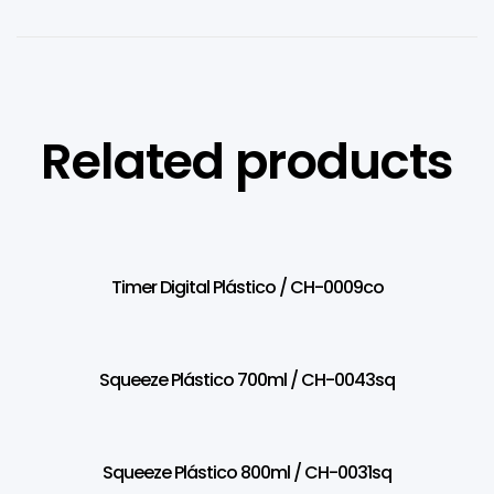
Related products
Timer Digital Plástico / CH-0009co
Squeeze Plástico 700ml / CH-0043sq
Squeeze Plástico 800ml / CH-0031sq