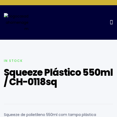
Home Page
Squeezes E Garrafas
Squeeze Plástico 550ml
/ CH-0118sq
IN STOCK
Squeeze Plástico 550ml
/ CH-0118sq
Squeeze de polietileno 550ml com tampa plástica