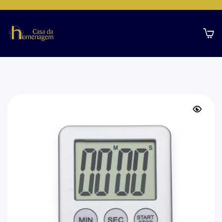
Home Page
Cozinha
Timer Digital Plástico / CH-0009co