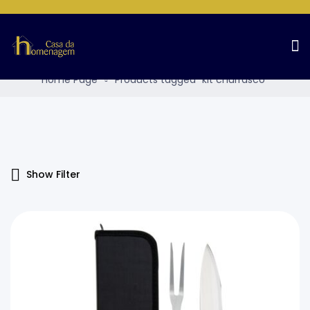
Products Tagged “kit
Churrasco”
Home Page
Products tagged “kit churrasco”
Show Filter