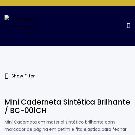
Products Tagged “sem Pauta”
Home Page
Products tagged “sem pauta”
Show Filter
Mini Caderneta Sintética Brilhante
/ BC-001CH
Mini Caderneta em material sintético brilhante com
marcador de página em cetim e fita elástica para fechar.