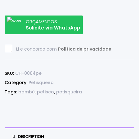
ORÇAMENTOS
Solicite via WhatsApp
Li e concordo com
Política de privacidade
SKU:
CH-0004pe
Category:
Petisqueira
Tags:
bambú
,
petisco
,
petisqueira
DESCRIPTION