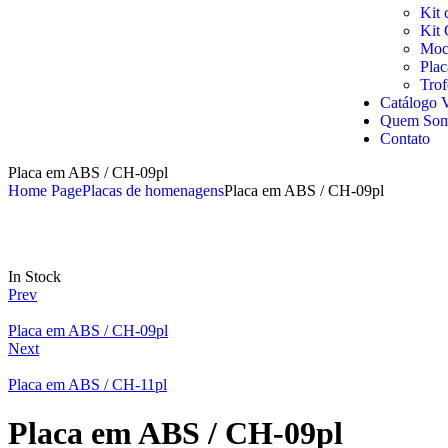
Kit 
Kit 
Moch
Pla
Trof
Catálogo V
Quem So
Contato
Placa em ABS / CH-09pl
Home Page
Placas de homenagens
Placa em ABS / CH-09pl
In Stock
Prev
Placa em ABS / CH-09pl
Next
Placa em ABS / CH-11pl
Placa em ABS / CH-09pl