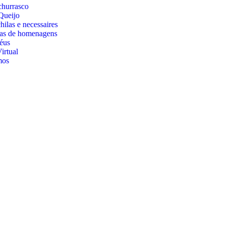
churrasco
Queijo
ilas e necessaires
cas de homenagens
éus
irtual
mos