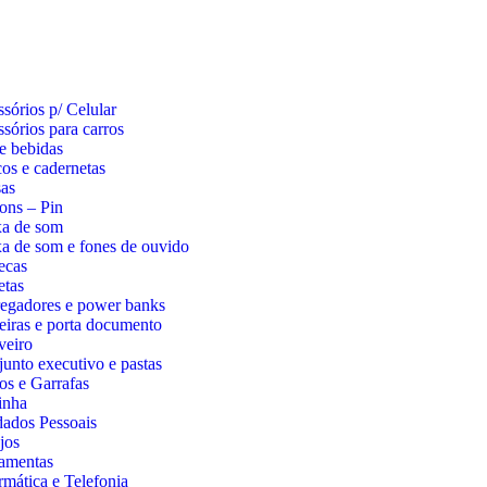
sórios p/ Celular
sórios para carros
e bebidas
os e cadernetas
as
ons – Pin
xa de som
a de som e fones de ouvido
ecas
etas
egadores e power banks
eiras e porta documento
veiro
unto executivo e pastas
s e Garrafas
inha
ados Pessoais
jos
amentas
rmática e Telefonia