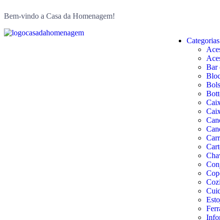
Bem-vindo a Casa da Homenagem!
Categorias
Aces
Aces
Bar 
Bloc
Bols
Bott
Cai
Caix
Can
Can
Carr
Cart
Cha
Conj
Copo
Coz
Cuid
Esto
Ferr
Info