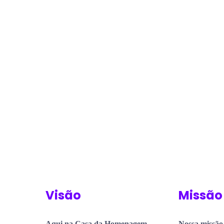
Visão
Missão
Aqui na Casa da Homenagem,
Nossa missão