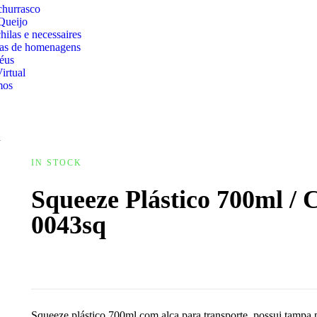
churrasco
Queijo
ilas e necessaires
cas de homenagens
éus
irtual
mos
q
IN STOCK
Squeeze Plástico 700ml / 
0043sq
Squeeze plástico 700ml com alça para transporte, possui tampa p