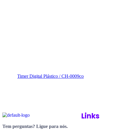
Timer Digital Plástico / CH-0009co
Links
Tem perguntas? Ligue para nós.
(34) 3214-9040 (34) 99644 9040