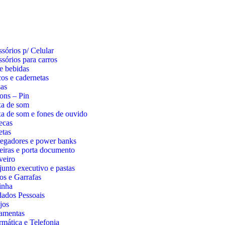
sórios p/ Celular
sórios para carros
e bebidas
os e cadernetas
as
ons – Pin
xa de som
a de som e fones de ouvido
ecas
etas
egadores e power banks
eiras e porta documento
veiro
unto executivo e pastas
s e Garrafas
inha
ados Pessoais
jos
amentas
rmática e Telefonia