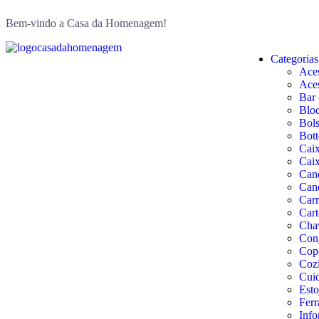
Bem-vindo a Casa da Homenagem!
Categorias
Aces
Aces
Bar 
Bloc
Bols
Bott
Cai
Caix
Can
Can
Carr
Cart
Cha
Conj
Copo
Coz
Cuid
Esto
Ferr
Info