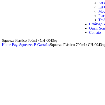
Kit 
Kit 
Moch
Pla
Trof
Catálogo V
Quem So
Contato
Squeeze Plástico 700ml / CH-0043sq
Home Page
Squeezes E Garrafas
Squeeze Plástico 700ml / CH-0043s