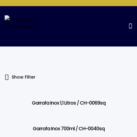
Products Tagged “700ML”
Home Page
Products tagged “700ML”
Show Filter
Garrafa Inox 1,1 Litros / CH-0069sq
Garrafa Inox 700ml / CH-0040sq